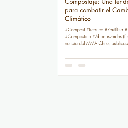
Compostaje: Una tend
para combatir el Cam
Climático
#Compost #Reduce #Reutiliza #
#Compostaje #Abonosverdes (Ex
noticia del MMA Chile, publicad
2018) En Chile, una...