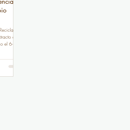
encia
bio
Recicla
tracto de
o el 6-12-