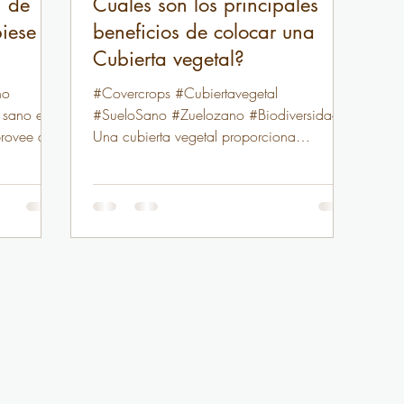
n de
Cuales son los principales
iese
beneficios de colocar una
Cubierta vegetal?
no
#Covercrops #Cubiertavegetal
 sano es
#SueloSano #Zuelozano #Biodiversidad
provee de
Una cubierta vegetal proporciona
innumerables beneficios al suelo y...