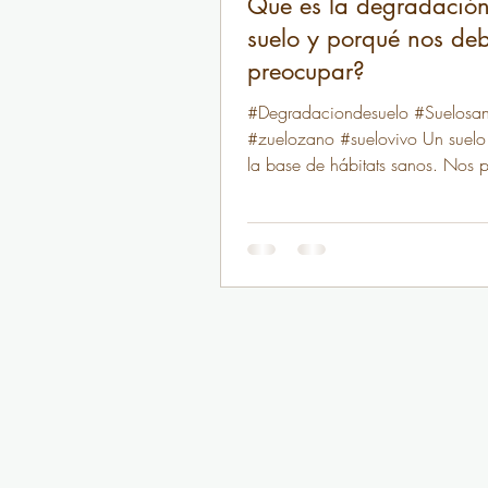
Que es la degradació
suelo y porqué nos deb
preocupar?
#Degradaciondesuelo #Suelosa
#zuelozano #suelovivo Un suelo
la base de hábitats sanos. Nos 
alimentos, materias...