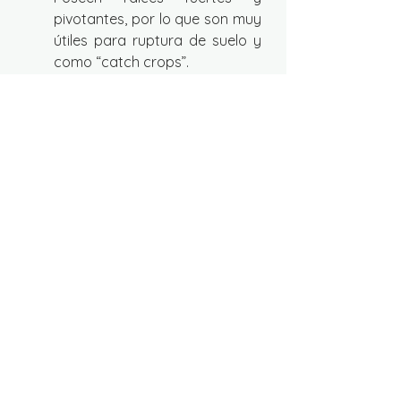
pivotantes, por lo que son muy 
útiles para ruptura de suelo y 
como “catch crops”.
Leguminosas: Son especies 
que generan una asociación 
simbiótica con un grupo de 
bacterias (Rizobios) las cuales 
les permiten fijar nitrógeno 
atmosférico en el suelo. Los 
rizobios son especie 
específicos, en ciertas 
ocasiones se encuentran de 
manera silvestre en el suelo, sin 
embargo, es recomendable 
inoculación para maximizar la 
cantidad de nitrógeno fijado.
Gramíneas: especies con 
raíces homorrizas o fibrosas, 