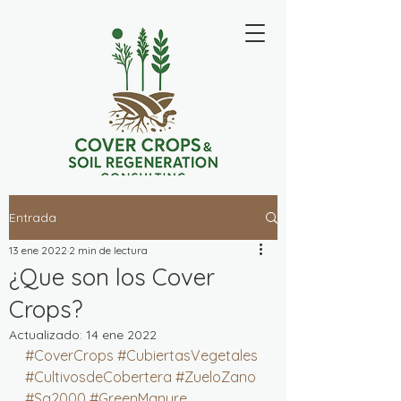
Entrada
13 ene 2022
2 min de lectura
¿Que son los Cover
Crops?
Actualizado:
14 ene 2022
#CoverCrops
#CubiertasVegetales
#CultivosdeCobertera
#ZueloZano
#Sg2000
#GreenManure